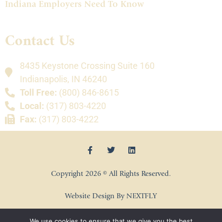
Indiana Employers Need To Know
Contact Us
8435 Keystone Crossing Suite 160
Indianapolis, IN 46240
Toll Free:
(800) 846-8615
Local:
(317) 803-4220
Fax:
(317) 803-4222
Copyright 2026 © All Rights Reserved.
Website Design By NEXTFLY
We use cookies to ensure that we give you the best